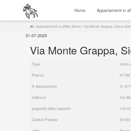
Home
Appartamenti in af
Appartamenti in affitto Siena
Via Monte Grappa, Siena Sie
31-07-2025
Via Monte Grappa, S
Type:
intero
Prezzo
€1799
A disposizione
31-07-
indirizzo
Via M
proprietà della casa/td>
110 m
Codice Postale
53100
città
Siena