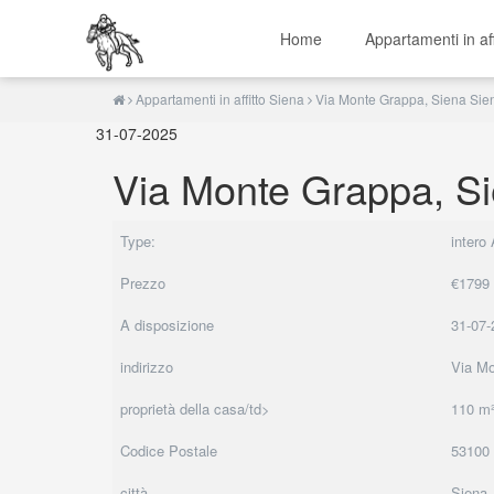
Home
Appartamenti in af
Appartamenti in affitto Siena
Via Monte Grappa, Siena Sie
31-07-2025
Via Monte Grappa, S
Type:
intero
Prezzo
€1799
A disposizione
31-07-
indirizzo
Via M
proprietà della casa/td>
110 m
Codice Postale
53100
città
Siena