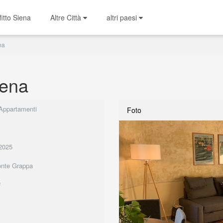
fitto Siena
Altre Città
altri paesi
na
iena
 Appartamenti
Foto
2025
onte Grappa
²